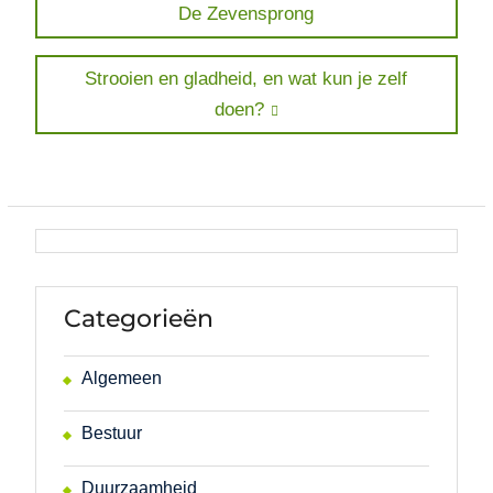
post:
De Zevensprong
navigatie
Next
Strooien en gladheid, en wat kun je zelf
post:
doen?
Categorieën
Algemeen
Bestuur
Duurzaamheid