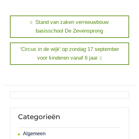
Bericht
Previous
Stand van zaken vernieuwbouw
post:
basisschool De Zevensprong
navigatie
Next
‘Circus in de wijk’ op zondag 17 september
post:
voor kinderen vanaf 6 jaar
Categorieën
Algemeen