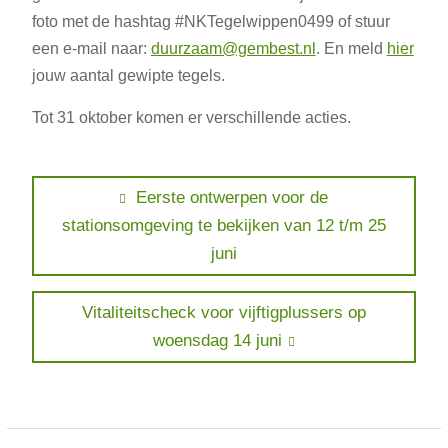
foto met de hashtag #NKTegelwippen0499 of stuur
een e-mail naar:
duurzaam@gembest.nl
. En meld
hier
jouw aantal gewipte tegels.
Tot 31 oktober komen er verschillende acties.
Bericht
Previous
Eerste ontwerpen voor de
post:
stationsomgeving te bekijken van 12 t/m 25
navigatie
juni
Next
Vitaliteitscheck voor vijftigplussers op
post:
woensdag 14 juni