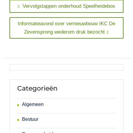
Bericht
Previous
Vervolgstappen onderhoud Speelheidebos
post:
navigatie
Next
Informatieavond over vernieuwbouw IKC De
post:
Zevensprong wederom druk bezocht
Categorieën
Algemeen
Bestuur