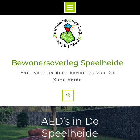
Skip
to
content
Bewonersoverleg Speelheide
Van, voor en door bewoners van De
Speelheide
Search
AED’s in De
Speelheide