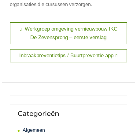
organisaties die cursussen verzorgen.
Bericht
Previous
Werkgroep omgeving vernieuwbouw IKC
post:
De Zevensprong – eerste verslag
navigatie
Next
Inbraakpreventietips / Buurtpreventie app
post:
Categorieën
Algemeen